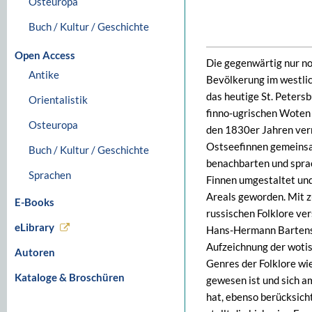
Osteuropa
Buch / Kultur / Geschichte
Open Access
Die gegenwärtig nur no
Antike
Bevölkerung im westlic
das heutige St. Peters
Orientalistik
finno-ugrischen Woten w
Osteuropa
den 1830er Jahren verm
Ostseefinnen gemeinsam
Buch / Kultur / Geschichte
benachbarten und sprac
Sprachen
Finnen umgestaltet und
Areals geworden. Mit z
E-Books
russischen Folklore ver
eLibrary
Hans-Hermann Bartens 
Aufzeichnung der wotis
Autoren
Genres der Folklore wi
Kataloge & Broschüren
gewesen ist und sich a
hat, ebenso berücksich