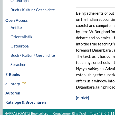
Osteuropa
Buch / Kultur / Geschichte
Being adherents of but 
on the Indian subcontin
Open Access
coexist and compete in 
Antike
by Jens W. Borgland fo
Orientalistik
debate and polemics – 
into the true teaching”
Osteuropa
foremost Digambara Jai
Buch / Kultur / Geschichte
The text, as it has com
teachings or schools – 
Sprachen
Nyāya-Vaiśeṣika, Advai
E-Books
establishing the superio
offers us a window into
eLibrary
Digambara Jain philoso
Autoren
[zurück]
Kataloge & Broschüren
HARRASSOWITZ Booksellers
Kreuzberger Ring 7c-d
Tel.: +49 (0)6 11