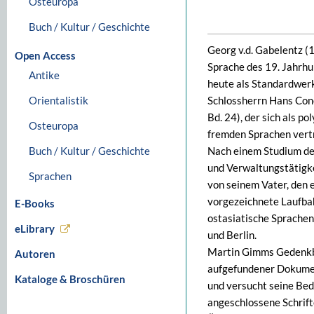
Osteuropa
Buch / Kultur / Geschichte
Georg v.d. Gabelentz (1
Open Access
Sprache des 19. Jahrh
Antike
heute als Standardwer
Orientalistik
Schlossherrn Hans Cono
Bd. 24), der sich als p
Osteuropa
fremden Sprachen vertr
Buch / Kultur / Geschichte
Nach einem Studium de
und Verwaltungstätigke
Sprachen
von seinem Vater, den e
vorgezeichnete Laufbah
E-Books
ostasiatische Sprachen
eLibrary
und Berlin.
Martin Gimms Gedenkba
Autoren
aufgefundener Dokumen
Kataloge & Broschüren
und versucht seine Bed
angeschlossene Schrift