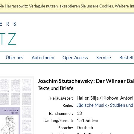
ie Harrassowitz-Verlag.de nutzen, akzeptieren Sie unsere Cookies. Weitere In
Über uns
AutorInnen
Open Access
Service
Bestel
Joachim Stutschewsky: Der Wilnaer Ba
Texte und Briefe
Haller, Silja / Klokova, Anton
Herausgeber:
Jüdische Musik - Studien und
Reihe:
13
Bandnummer:
151 Seiten
Umfang/Format:
Deutsch
Sprache: