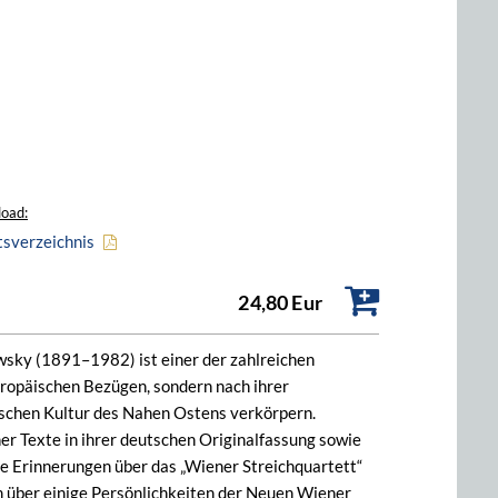
oad:
tsverzeichnis
24,80 Eur
wsky (1891–1982) ist einer der zahlreichen
uropäischen Bezügen, sondern nach ihrer
ischen Kultur des Nahen Ostens verkörpern.
er Texte in ihrer deutschen Originalfassung sowie
ne Erinnerungen über das „Wiener Streichquartett“
m über einige Persönlichkeiten der Neuen Wiener