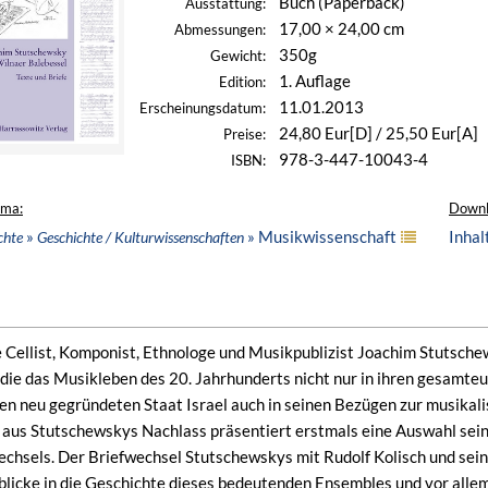
Buch (Paperback)
Ausstattung:
17,00 × 24,00 cm
Abmessungen:
350g
Gewicht:
1. Auflage
Edition:
11.01.2013
Erscheinungsdatum:
24,80 Eur[D] / 25,50 Eur[A]
Preise:
978-3-447-10043-4
ISBN:
ema:
Downl
»
» Musikwissenschaft
Inhal
chte
Geschichte / Kulturwissenschaften
Cellist, Komponist, Ethnologe und Musikpublizist Joachim Stutsche
 die das Musikleben des 20. Jahrhunderts nicht nur in ihren gesamte
n neu gegründeten Staat Israel auch in seinen Bezügen zur musikal
 aus Stutschewskys Nachlass präsentiert erstmals eine Auswahl sein
wechsels. Der Briefwechsel Stutschewskys mit Rudolf Kolisch und sei
blicke in die Geschichte dieses bedeutenden Ensembles und vor alle