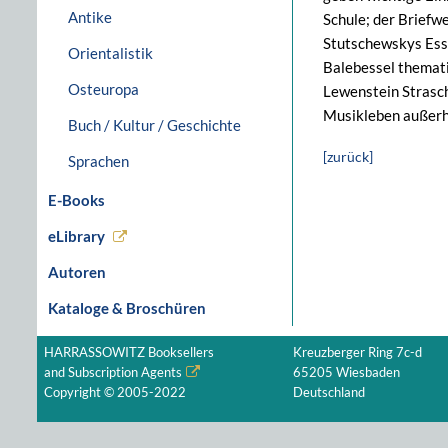
Antike
Schule; der Briefw
Stutschewskys Essa
Orientalistik
Balebessel themati
Osteuropa
Lewenstein Strasch
Musikleben außerh
Buch / Kultur / Geschichte
[zurück]
Sprachen
E-Books
eLibrary
Autoren
Kataloge & Broschüren
HARRASSOWITZ Booksellers
Kreuzberger Ring 7c-d
and Subscription Agents
65205 Wiesbaden
Copyright © 2005-2022
Deutschland