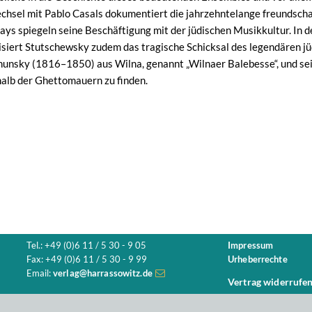
echsel mit Pablo Casals dokumentiert die jahrzehntelange freundsch
ys spiegeln seine Beschäftigung mit der jüdischen Musikkultur. In 
siert Stutschewsky zudem das tragische Schicksal des legendären 
unsky (1816–1850) aus Wilna, genannt „Wilnaer Balebesse“, und sei
alb der Ghettomauern zu finden.
Tel.: +49 (0)6 11 / 5 30 - 9 05
Impressum
Fax: +49 (0)6 11 / 5 30 - 9 99
Urheberrechte
Email:
verlag@harrassowitz.de
Vertrag widerrufe