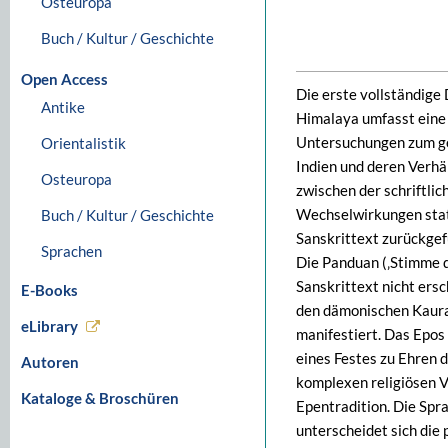
Osteuropa
Buch / Kultur / Geschichte
Open Access
Die erste vollständig
Antike
Himalaya umfasst eine 
Untersuchungen zum ge
Orientalistik
Indien und deren Verhä
Osteuropa
zwischen der schriftli
Wechselwirkungen statt
Buch / Kultur / Geschichte
Sanskrittext zurückge
Sprachen
Die Panduan (‚Stimme d
Sanskrittext nicht ers
E-Books
den dämonischen Kaura
eLibrary
manifestiert. Das Epos
eines Festes zu Ehren 
Autoren
komplexen religiösen V
Kataloge & Broschüren
Epentradition. Die Spra
unterscheidet sich die 