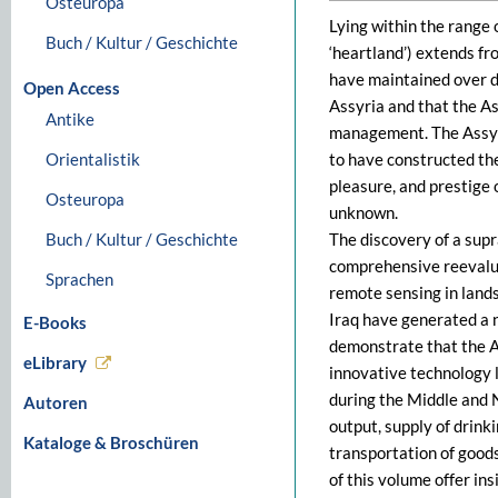
Osteuropa
Lying within the range 
Buch / Kultur / Geschichte
‘heartland’) extends fr
have maintained over d
Open Access
Assyria and that the A
Antike
management. The Assyr
Orientalistik
to have constructed th
pleasure, and prestige
Osteuropa
unknown.
Buch / Kultur / Geschichte
The discovery of a supr
comprehensive reevalua
Sprachen
remote sensing in lands
Iraq have generated a 
E-Books
demonstrate that the A
eLibrary
innovative technology l
during the Middle and 
Autoren
output, supply of drink
Kataloge & Broschüren
transportation of goods
of this volume offer ins