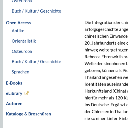
Osteuropa
Buch / Kultur / Geschichte
Die Integration der chi
Open Access
Erfolgsgeschichte ange
Antike
chinesischen Einwandere
Orientalistik
20. Jahrhunderts eine 
hinweg weitergetragen
Osteuropa
Rebecca Ehrenwirth prä
Buch / Kultur / Geschichte
Welle der sinophonen L
geboren, können als Pi
Sprachen
Thailand angesehen wer
E-Books
Identitäten auseinande
Herkunftsland (China) 
eLibrary
hierfür mehr als 120 K
Autoren
ins Deutsche. Ergänzt 
der Chinesen in Thaila
Kataloge & Broschüren
sie so einen tiefen Einb