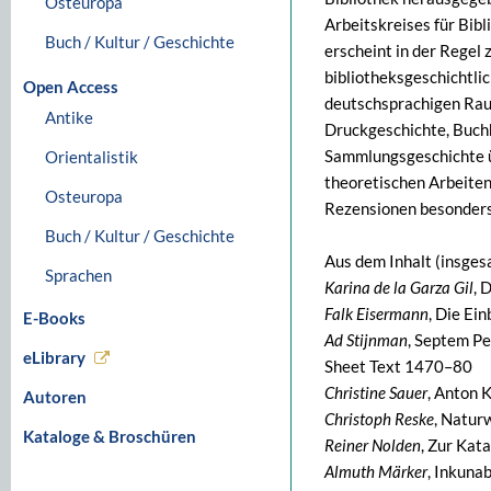
Osteuropa
Arbeitskreises für Bibl
Buch / Kultur / Geschichte
erscheint in der Regel
bibliotheksgeschichtli
Open Access
deutschsprachigen Raum
Antike
Druckgeschichte, Buchh
Sammlungsgeschichte üb
Orientalistik
theoretischen Arbeiten
Osteuropa
Rezensionen besonders
Buch / Kultur / Geschichte
Aus dem Inhalt (insges
Sprachen
Karina de la Garza Gil
, 
Falk Eisermann
, Die Ei
E-Books
Ad Stijnman
, Septem Pe
eLibrary
Sheet Text 1470–80
Christine Sauer
, Anton 
Autoren
Christoph Reske
, Natur
Kataloge & Broschüren
Reiner Nolden
, Zur Kat
Almuth Märker
, Inkuna