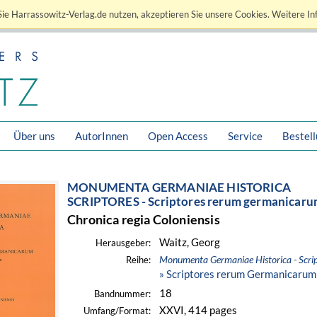
ie Harrassowitz-Verlag.de nutzen, akzeptieren Sie unsere Cookies. Weitere In
Über uns
AutorInnen
Open Access
Service
Bestel
MONUMENTA GERMANIAE HISTORICA
SCRIPTORES - Scriptores rerum germanicarum
Chronica regia Coloniensis
Waitz, Georg
Herausgeber:
Monumenta Germaniae Historica - Scrip
Reihe:
» Scriptores rerum Germanicarum 
18
Bandnummer:
XXVI, 414 pages
Umfang/Format: