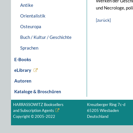
Werken der Geschi
Antike
und Necrologe, pol
Orientalistik
[zurück]
Osteuropa
Buch / Kultur / Geschichte
Sprachen
E-Books
eLibrary
Autoren
Kataloge & Broschüren
HARRASSOWITZ Booksellers
Kreuzberger Ring 7c-d
and Subscription Agents
65205 Wiesbaden
Copyright © 2005-2022
Deutschland