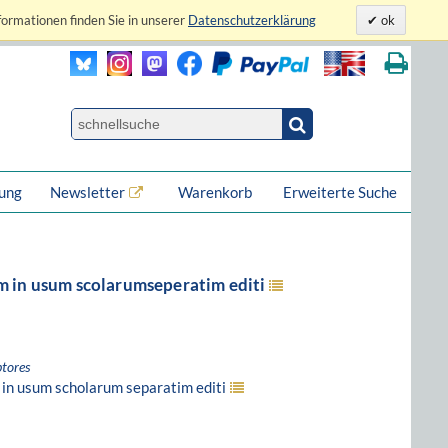
formationen finden Sie in unserer
Datenschutzerklärung
ok
lung
Newsletter
Warenkorb
Erweiterte Suche
 in usum scolarumseperatim editi
tores
in usum scholarum separatim editi