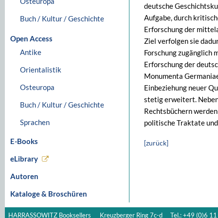
Osteuropa
deutsche Geschichtsk
Aufgabe, durch kritisc
Buch / Kultur / Geschichte
Erforschung der mittel
Open Access
Ziel verfolgen sie dadur
Antike
Forschung zugänglich m
Erforschung der deutsc
Orientalistik
Monumenta Germaniae Hi
Osteuropa
Einbeziehung neuer Qu
stetig erweitert. Neb
Buch / Kultur / Geschichte
Rechtsbüchern werden 
Sprachen
politische Traktate un
E-Books
[zurück]
eLibrary
Autoren
Kataloge & Broschüren
HARRASSOWITZ Booksellers
Kreuzberger Ring 7c-d
Tel.: +49 (0)6 11