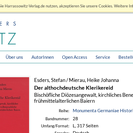
ie Harrassowitz-Verlag.de nutzen, akzeptieren Sie unsere Cookies. Weitere In
Über uns
AutorInnen
Open Access
Service
Bestel
Esders, Stefan / Mierau, Heike Johanna
Der althochdeutsche Klerikereid
Bischöfliche Diözesangewalt, kirchliches Ben
frühmittelalterlichen Baiern
Monumenta Germaniae Historic
Reihe:
28
Bandnummer:
L, 317 Seiten
Umfang/Format:
Deutsch