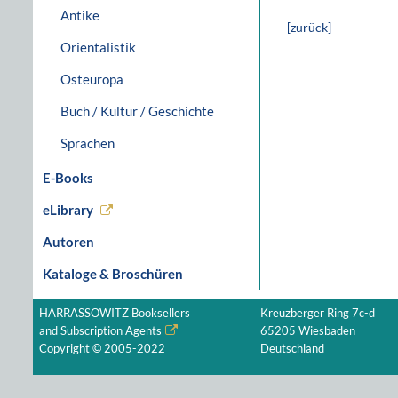
Antike
[zurück]
Orientalistik
Osteuropa
Buch / Kultur / Geschichte
Sprachen
E-Books
eLibrary
Autoren
Kataloge & Broschüren
HARRASSOWITZ Booksellers
Kreuzberger Ring 7c-d
and Subscription Agents
65205 Wiesbaden
Copyright © 2005-2022
Deutschland