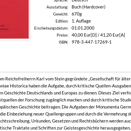
Sprache:
Buch (Hardcover)
Ausstattung:
670g
Gewicht:
1. Auflage
Edition:
01.01.2000
Erscheinungsdatum:
40,00 Eur[D] / 41,20 Eur[A]
Preise:
978-3-447-17269-1
ISBN:
om Reichsfreiherrn Karl vom Stein gegründete „Gesellschaft für äl
e Historica haben die Aufgabe, durch kritische Quellen-Ausgaben 
en Geschichte Deutschlands und Europas zu dienen. Dieses Ziel verfol
extquellen der Forschung zugänglich machen und durch kritische Studi
päischen Geschichte beitragen. Die Aufgaben der Monumenta German
die Einbeziehung neuer Quellengruppen und durch die Vermehrung de
chtsschreibung, Urkunden, Gesetzen und Rechtsbüchern werden au
itische Traktate und Schriften zur Geistesgeschichte herausgegeben.