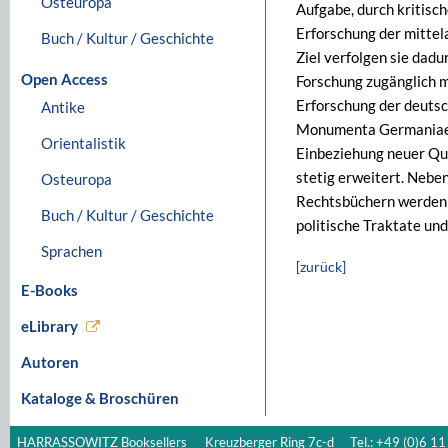
Osteuropa
Aufgabe, durch kritisc
Erforschung der mittel
Buch / Kultur / Geschichte
Ziel verfolgen sie dadur
Open Access
Forschung zugänglich m
Erforschung der deutsc
Antike
Monumenta Germaniae Hi
Orientalistik
Einbeziehung neuer Qu
stetig erweitert. Neb
Osteuropa
Rechtsbüchern werden 
Buch / Kultur / Geschichte
politische Traktate un
Sprachen
[zurück]
E-Books
eLibrary
Autoren
Kataloge & Broschüren
HARRASSOWITZ Booksellers
Kreuzberger Ring 7c-d
Tel.: +49 (0)6 11