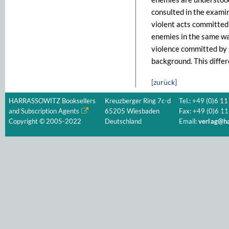
consulted in the examin
violent acts committed 
enemies in the same wa
violence committed by s
background. This differ
[zurück]
HARRASSOWITZ Booksellers
Kreuzberger Ring 7c-d
Tel.: +49 (0)6 11
and Subscription Agents
65205 Wiesbaden
Fax: +49 (0)6 11
Copyright © 2005-2022
Deutschland
Email:
verlag@ha