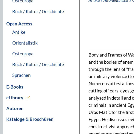
»
» 
Antike
Altorientalistik
Osteuropa
Buch / Kultur / Geschichte
Open Access
Antike
Orientalistik
Osteuropa
Body and Frames of War
and the bodies of enem
Buch / Kultur / Geschichte
through the lens of "fra
Sprachen
on military violence (t
Numerous attestations o
E-Books
cutting off ears, eyes 
eLibrary
analysed in detail and
criminals in ancient Eg
Autoren
Uroš Matić for the firs
Kataloge & Broschüren
Egypt. He discusses ev
constructivist approach
enemies are understood