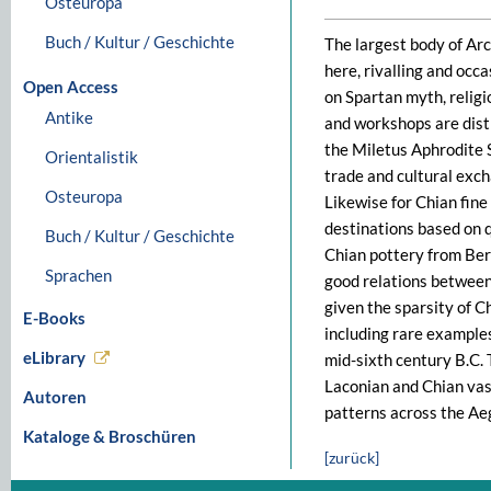
Osteuropa
Buch / Kultur / Geschichte
The largest body of Arc
here, rivalling and occ
Open Access
on Spartan myth, religio
Antike
and workshops are disti
the Miletus Aphrodite S
Orientalistik
trade and cultural exc
Osteuropa
Likewise for Chian fine
destinations based on q
Buch / Kultur / Geschichte
Chian pottery from Bere
Sprachen
good relations between 
given the sparsity of C
E-Books
including rare examples
eLibrary
mid-sixth century B.C. 
Laconian and Chian vase
Autoren
patterns across the Ae
Kataloge & Broschüren
[zurück]