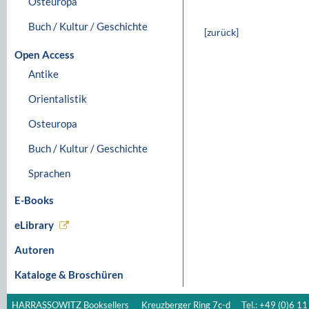
Osteuropa
Buch / Kultur / Geschichte
[zurück]
Open Access
Antike
Orientalistik
Osteuropa
Buch / Kultur / Geschichte
Sprachen
E-Books
eLibrary
Autoren
Kataloge & Broschüren
HARRASSOWITZ Booksellers
Kreuzberger Ring 7c-d
Tel.: +49 (0)6 11