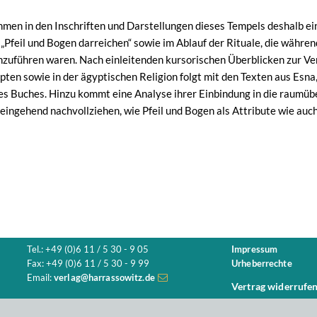
hmen in den Inschriften und Darstellungen dieses Tempels deshalb ei
„Pfeil und Bogen darreichen“ sowie im Ablauf der Rituale, die währen
chzuführen waren. Nach einleitenden kursorischen Überblicken zur V
ten sowie in der ägyptischen Religion folgt mit den Texten aus Esn
s Buches. Hinzu kommt eine Analyse ihrer Einbindung in die raumü
 eingehend nachvollziehen, wie Pfeil und Bogen als Attribute wie auc
Tel.: +49 (0)6 11 / 5 30 - 9 05
Impressum
Fax: +49 (0)6 11 / 5 30 - 9 99
Urheberrechte
Email:
verlag@harrassowitz.de
Vertrag widerrufe