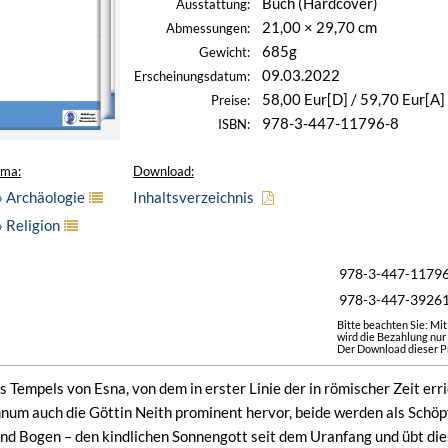
Buch (Hardcover)
Ausstattung:
21,00 × 29,70 cm
Abmessungen:
685g
Gewicht:
09.03.2022
Erscheinungsdatum:
58,00 Eur[D] / 59,70 Eur[A]
Preise:
978-3-447-11796-8
ISBN:
ema:
Download:
» Archäologie
Inhaltsverzeichnis
 Religion
978-3-447-1179
978-3-447-3926
Bitte beachten Sie: Mi
wird die Bezahlung nur
Der Download dieser Pr
s Tempels von Esna, von dem in erster Linie der in römischer Zeit erri
um auch die Göttin Neith prominent hervor, beide werden als Schöpfe
und Bogen – den kindlichen Sonnengott seit dem Uranfang und übt dies