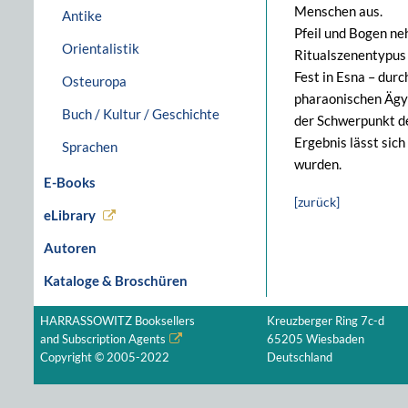
Menschen aus.
Antike
Pfeil und Bogen ne
Orientalistik
Ritualszenentypus 
Fest in Esna – dur
Osteuropa
pharaonischen Ägyp
Buch / Kultur / Geschichte
der Schwerpunkt de
Ergebnis lässt sich
Sprachen
wurden.
E-Books
[zurück]
eLibrary
Autoren
Kataloge & Broschüren
HARRASSOWITZ Booksellers
Kreuzberger Ring 7c-d
and Subscription Agents
65205 Wiesbaden
Copyright © 2005-2022
Deutschland