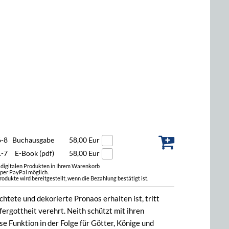
6-8
Buchausgabe
58,00 Eur
1-7
E-Book (pdf)
58,00 Eur
t digitalen Produkten in Ihrem Warenkorb
 per PayPal möglich.
odukte wird bereitgestellt, wenn die Bezahlung bestätigt ist.
chtete und dekorierte Pronaos erhalten ist, tritt
rgottheit verehrt. Neith schützt mit ihren
e Funktion in der Folge für Götter, Könige und