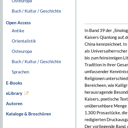
Osteuropa
Buch / Kultur / Geschichte
Open Access
In Band 39 der „Sinolo
Antike
Kaisers Qianlong auf,
Orientalistik
China kennzeichnet. In
als Universalherrscher
Osteuropa
bis zum feinsinnigen Lit
Buch / Kultur / Geschichte
Tradition in ihrer Ges
umfassender Kenntnisse
Sprachen
Religionen unterschied
E-Books
Bereicheen, wie Kalligr
herausragende Besonde
eLibrary
Kaisers, poetische Text
Autoren
unübersehbare Menge vo
1.300 Prosastücke, die
Kataloge & Broschüren
redigierten Druckausga
Der vorliegende Band, 