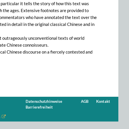
particular it tells the story of how this text was
 the ages. Extensive footnotes are provided to
 commentators who have annotated the text over the
d in detail in the original classical Chinese and in
st outrageously unconventional texts of world
erate Chinese connoisseurs.
sical Chinese discourse on a fiercely contested and
Datenschutzhinweise
AGB
Kontakt
Barrierefreiheit
n