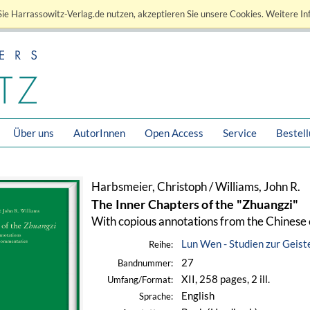
ie Harrassowitz-Verlag.de nutzen, akzeptieren Sie unsere Cookies. Weitere In
Über uns
AutorInnen
Open Access
Service
Bestel
Harbsmeier, Christoph / Williams, John R.
The Inner Chapters of the "Zhuangzi"
With copious annotations from the Chines
Lun Wen - Studien zur Geist
Reihe:
27
Bandnummer:
XII, 258 pages, 2 ill.
Umfang/Format:
English
Sprache: