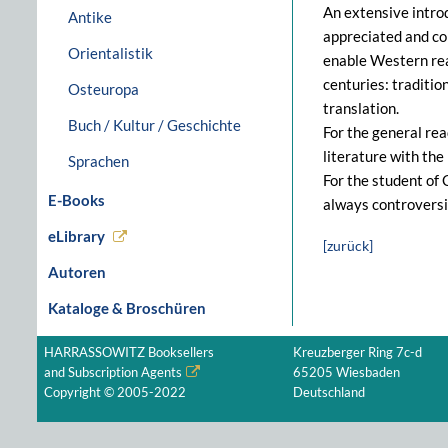
An extensive introd
Antike
appreciated and co
Orientalistik
enable Western rea
centuries: traditio
Osteuropa
translation.
Buch / Kultur / Geschichte
For the general rea
literature with the
Sprachen
For the student of 
E-Books
always controversia
eLibrary
[zurück]
Autoren
Kataloge & Broschüren
HARRASSOWITZ Booksellers
Kreuzberger Ring 7c-d
and Subscription Agents
65205 Wiesbaden
Copyright © 2005-2022
Deutschland