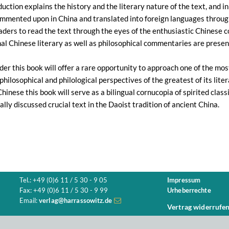
uction explains the history and the literary nature of the text, and in 
mmented upon in China and translated into foreign languages through
ders to read the text through the eyes of the enthusiastic Chinese
nal Chinese literary as well as philosophical commentaries are presente
der this book will offer a rare opportunity to approach one of the mo
 philosophical and philological perspectives of the greatest of its lit
Chinese this book will serve as a bilingual cornucopia of spirited clas
lly discussed crucial text in the Daoist tradition of ancient China.
Tel.: +49 (0)6 11 / 5 30 - 9 05
Impressum
Fax: +49 (0)6 11 / 5 30 - 9 99
Urheberrechte
Email:
verlag@harrassowitz.de
Vertrag widerrufe