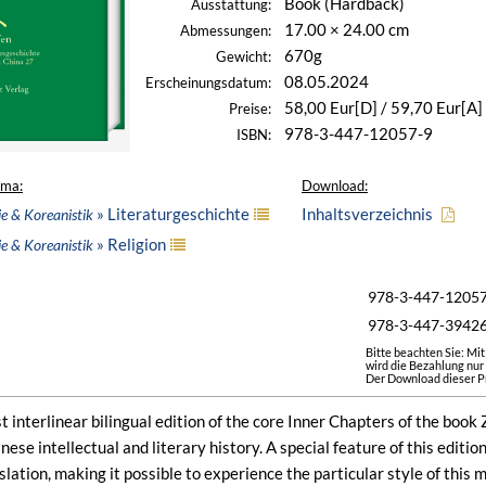
Book (Hardback)
Ausstattung:
17.00 × 24.00 cm
Abmessungen:
670g
Gewicht:
08.05.2024
Erscheinungsdatum:
58,00 Eur[D] / 59,70 Eur[A]
Preise:
978-3-447-12057-9
ISBN:
ema:
Download:
» Literaturgeschichte
Inhaltsverzeichnis
ie & Koreanistik
» Religion
ie & Koreanistik
978-3-447-1205
978-3-447-3942
Bitte beachten Sie: Mi
wird die Bezahlung nur
Der Download dieser Pr
rst interlinear bilingual edition of the core Inner Chapters of the b
ese intellectual and literary history. A special feature of this editio
nslation, making it possible to experience the particular style of this