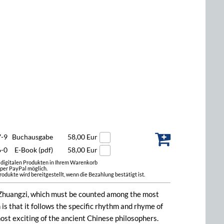
7-9
Buchausgabe
58,00 Eur
6-0
E-Book (pdf)
58,00 Eur
t digitalen Produkten in Ihrem Warenkorb
 per PayPal möglich.
odukte wird bereitgestellt, wenn die Bezahlung bestätigt ist.
ook Zhuangzi, which must be counted among the most
n is that it follows the specific rhythm and rhyme of
 most exciting of the ancient Chinese philosophers.