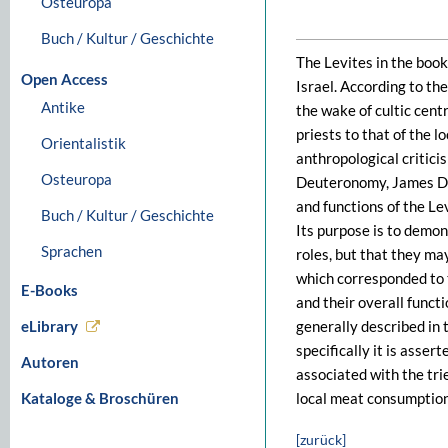
Osteuropa
Buch / Kultur / Geschichte
The Levites in the book
Open Access
Israel. According to the
Antike
the wake of cultic centr
priests to that of the l
Orientalistik
anthropological critici
Osteuropa
Deuteronomy, James Dou
and functions of the Lev
Buch / Kultur / Geschichte
Its purpose is to demons
Sprachen
roles, but that they ma
which corresponded to t
E-Books
and their overall functi
eLibrary
generally described in 
specifically it is asser
Autoren
associated with the tri
Kataloge & Broschüren
local meat consumption
[zurück]