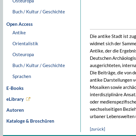
Osteuropa
Buch / Kultur / Geschichte
Open Access
Antike
Die antike Stadt ist z
Orientalistik
widmet sich der Sammel
Antike, der die Ergebn
Osteuropa
Deutschen Archäologis
Buch / Kultur / Geschichte
ausgerichteten, inter
Die Beiträge, die von d
Sprachen
antike Darstellungen vo
Mosaiken sowie archäo
E-Books
interdisziplinäre Ansa
eLibrary
oder medienspezifische
wechselseitigen Beziehu
Autoren
urbaner Lebenswelten u
Kataloge & Broschüren
[zurück]