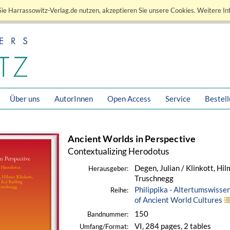
ie Harrassowitz-Verlag.de nutzen, akzeptieren Sie unsere Cookies. Weitere In
Über uns
AutorInnen
Open Access
Service
Bestel
Ancient Worlds in Perspective
Contextualizing Herodotus
Degen, Julian / Klinkott, Hilm
Herausgeber:
Truschnegg
Philippika - Altertumswisse
Reihe:
of Ancient World Cultures
150
Bandnummer:
VI, 284 pages, 2 tables
Umfang/Format: