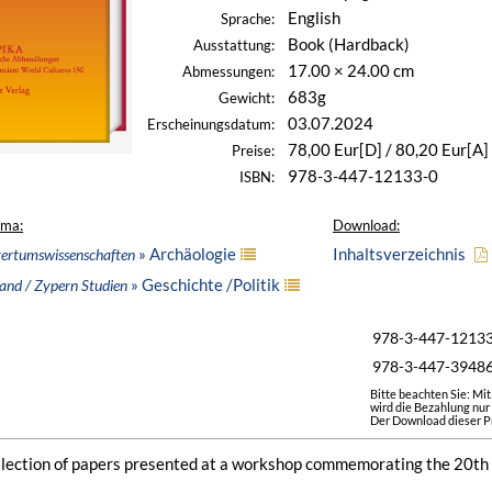
English
Sprache:
Book (Hardback)
Ausstattung:
17.00 × 24.00 cm
Abmessungen:
683g
Gewicht:
03.07.2024
Erscheinungsdatum:
78,00 Eur[D] / 80,20 Eur[A]
Preise:
978-3-447-12133-0
ISBN:
ema:
Download:
» Archäologie
Inhaltsverzeichnis
ltertumswissenschaften
» Geschichte /Politik
and / Zypern Studien
978-3-447-1213
978-3-447-3948
Bitte beachten Sie: Mi
wird die Bezahlung nur
Der Download dieser Pr
ollection of papers presented at a workshop commemorating the 20th