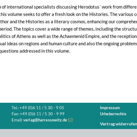
 of international specialists discussing Herodotus´ work from differ
this volume seeks to offer a fresh look on the Histories. The various 
hor and the Histories as a literary cosmos, enhancing our comprehens
period. The topics cover a wide range of themes, including the structu
litics of Athens as well as the Achaemenid Empire, and the reception o
tual ideas on regions and human culture and also the ongoing problems 
questions addressed in this volume.
Tel.: +49 (0)6 11 / 5 30 - 9 05
Impressum
Fax: +49 (0)6 11 / 5 30 - 9 99
Urheberrechte
Email:
verlag@harrassowitz.de
Vertrag widerrufe