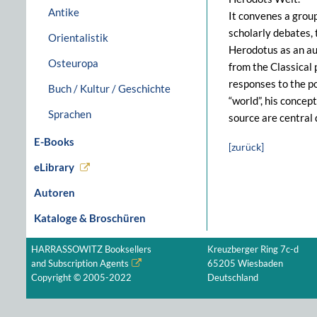
Antike
It convenes a group
scholarly debates, 
Orientalistik
Herodotus as an aut
Osteuropa
from the Classical 
responses to the po
Buch / Kultur / Geschichte
“world”, his concep
Sprachen
source are central 
E-Books
[zurück]
eLibrary
Autoren
Kataloge & Broschüren
HARRASSOWITZ Booksellers
Kreuzberger Ring 7c-d
and Subscription Agents
65205 Wiesbaden
Copyright © 2005-2022
Deutschland