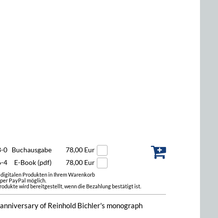
3-0
Buchausgabe
78,00 Eur
6-4
E-Book (pdf)
78,00 Eur
t digitalen Produkten in Ihrem Warenkorb
 per PayPal möglich.
odukte wird bereitgestellt, wenn die Bezahlung bestätigt ist.
 anniversary of Reinhold Bichler's monograph