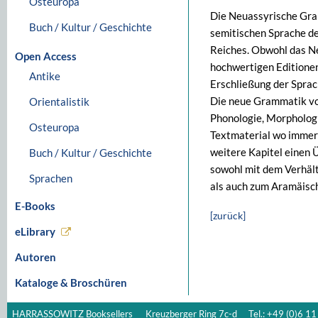
Osteuropa
Die Neuassyrische Gra
Buch / Kultur / Geschichte
semitischen Sprache de
Reiches. Obwohl das Ne
Open Access
hochwertigen Editionen
Antike
Erschließung der Sprac
Die neue Grammatik vo
Orientalistik
Phonologie, Morpholog
Osteuropa
Textmaterial wo immer
weitere Kapitel einen 
Buch / Kultur / Geschichte
sowohl mit dem Verhäl
Sprachen
als auch zum Aramäisc
E-Books
[zurück]
eLibrary
Autoren
Kataloge & Broschüren
HARRASSOWITZ Booksellers
Kreuzberger Ring 7c-d
Tel.: +49 (0)6 11