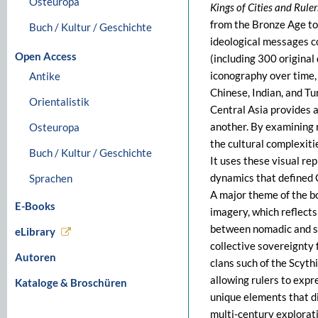
Osteuropa
Kings of Cities and Ruler
from the Bronze Age to t
Buch / Kultur / Geschichte
ideological messages c
Open Access
(including 300 original
iconography over time, 
Antike
Chinese, Indian, and Tur
Orientalistik
Central Asia provides a
another. By examining r
Osteuropa
the cultural complexiti
Buch / Kultur / Geschichte
It uses these visual rep
dynamics that defined C
Sprachen
A major theme of the bo
E-Books
imagery, which reflects
between nomadic and se
eLibrary
collective sovereignty 
Autoren
clans such of the Scyth
allowing rulers to expr
Kataloge & Broschüren
unique elements that d
multi-century exploratio