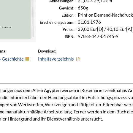
21,00 × 29,70 cm
Abmessungen:
650g
Gewicht:
Print on Demand-Nachdruck
Edition:
01.01.1976
Erscheinungsdatum:
39,00 Eur[D] / 40,10 Eur[A]
Preise:
978-3-447-01745-9
ISBN:
ema:
Download:
» Geschichte
Inhaltsverzeichnis
llungen aus dem Alten Ägypten werden in Rosemarie Drenkhahns Arb
tudie informiert über den Handlungsablauf im Entstehungsprozess von
ngen von Werkstoffen, Werkzeugen und Tätigkeiten. Erkennbar werd
ne manufakturmäßige Arbeitsteilung. Ferner werden in dem Buch die
aler Hintergrund und ihr Dienstverhältnis untersucht.