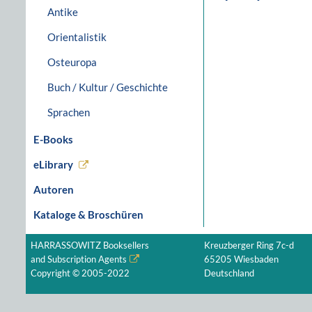
Antike
Orientalistik
Osteuropa
Buch / Kultur / Geschichte
Sprachen
E-Books
eLibrary
Autoren
Kataloge & Broschüren
HARRASSOWITZ Booksellers
Kreuzberger Ring 7c-d
and Subscription Agents
65205 Wiesbaden
Copyright © 2005-2022
Deutschland