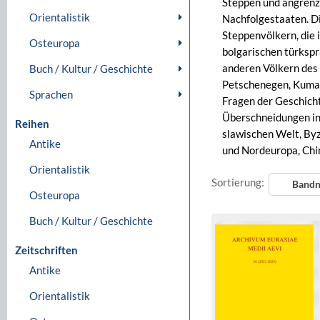
Steppen und angrenz
Orientalistik
Nachfolgestaaten. Di
Steppenvölkern, die 
Osteuropa
bolgarischen türksp
anderen Völkern des
Buch / Kultur / Geschichte
Petschenegen, Kuman
Sprachen
Fragen der Geschicht
Überschneidungen in
Reihen
slawischen Welt, Byza
Antike
und Nordeuropa, Chi
Orientalistik
Sortierung:
Band
Osteuropa
Buch / Kultur / Geschichte
Zeitschriften
Antike
Orientalistik