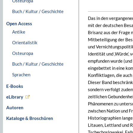
Osteuropa
Buch / Kultur / Geschichte
Das in den vergangenen
Open Access
mit der deutschen Bes
Antike
Brisanz aus der Frage 
Mitbeteiligung der Bes
Orientalistik
und Vernichtungspolitik
Osteuropa
Identität und ‚Würde‘,
empfunden wurde (und w
Buch / Kultur / Geschichte
eingebettet in eine ko
Sprachen
Konfliktlagen, die auc
Dieser Band beschränkt
E-Books
sondern verfolgt zudem
zeitlichen Gebundenhei
eLibrary
Phänomenen zu untersuc
Autoren
zwischen Nation und Fr
Historiographien lange
Kataloge & Broschüren
Litauen, Lettland und 
Tschechoslowakei. Falls