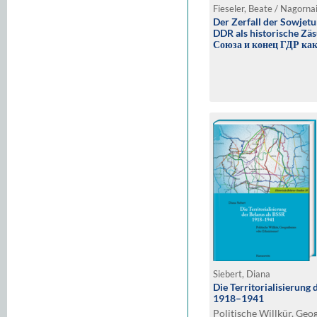
Fieseler, Beate / Nagorna
Der Zerfall der Sowjet
DDR als historische Zä
Союза и конец ГДР как
Siebert, Diana
Die Territorialisierung 
1918–1941
Politische Willkür, Geo