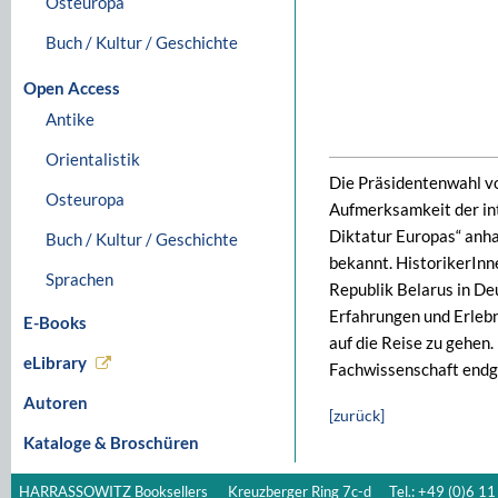
Osteuropa
Buch / Kultur / Geschichte
Open Access
Antike
Orientalistik
Die Präsidentenwahl vo
Osteuropa
Aufmerksamkeit der int
Diktatur Europas“ anha
Buch / Kultur / Geschichte
bekannt. HistorikerInn
Sprachen
Republik Belarus in Deu
Erfahrungen und Erleb
E-Books
auf die Reise zu gehen.
eLibrary
Fachwissenschaft endgü
Autoren
[zurück]
Kataloge & Broschüren
HARRASSOWITZ Booksellers
Kreuzberger Ring 7c-d
Tel.: +49 (0)6 11