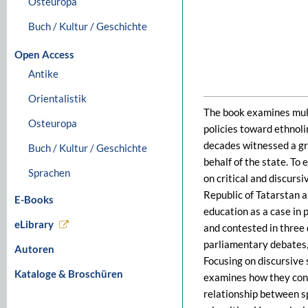
Osteuropa
Buch / Kultur / Geschichte
Open Access
Antike
Orientalistik
The book examines mult
Osteuropa
policies toward ethnoli
decades witnessed a gr
Buch / Kultur / Geschichte
behalf of the state. To 
Sprachen
on critical and discurs
Republic of Tatarstan an
E-Books
education as a case in 
eLibrary
and contested in three d
parliamentary debates,
Autoren
Focusing on discursive 
Kataloge & Broschüren
examines how they cons
relationship between s