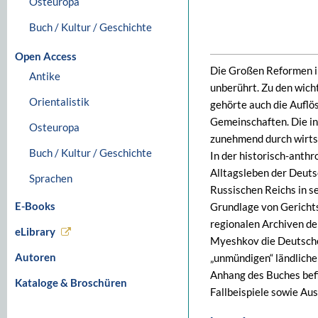
Osteuropa
Buch / Kultur / Geschichte
Open Access
Die Großen Reformen i
Antike
unberührt. Zu den wich
Orientalistik
gehörte auch die Auflö
Gemeinschaften. Die in
Osteuropa
zunehmend durch wirts
Buch / Kultur / Geschichte
In der historisch-anth
Alltagsleben der Deuts
Sprachen
Russischen Reichs in s
E-Books
Grundlage von Gerichts
regionalen Archiven d
eLibrary
Myeshkov die Deutsche
Autoren
„unmündigen“ ländlich
Anhang des Buches befi
Kataloge & Broschüren
Fallbeispiele­ sowie Au