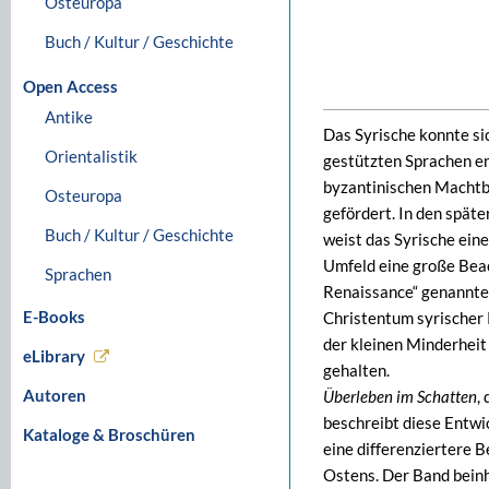
Osteuropa
Buch / Kultur / Geschichte
Open Access
Antike
Das Syrische konnte si
Orientalistik
gestützten Sprachen en
byzantinischen Machtbe
Osteuropa
gefördert. In den spät
Buch / Kultur / Geschichte
weist das Syrische eine 
Umfeld eine große Beac
Sprachen
Renaissance“ genannten
E-Books
Christentum syrischer
der kleinen Minderheit
eLibrary
gehalten.
Autoren
Überleben im Schatten
,
beschreibt diese Entwi
Kataloge & Broschüren
eine differenziertere 
Ostens. Der Band beinh