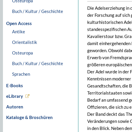
Osteuropa
Die Adelserziehung in 
Buch / Kultur / Geschichte
der Forschung auf sich 
kulturhistorischen Ade
Open Access
standesspezifischen Au
Antike
Kavalierstour bzw. Gra
Orientalistik
damit einhergehenden k
geworden. Obwohl dabe
Osteuropa
Erwerb von Fremdsprac
Buch / Kultur / Geschichte
größeren europäische
Der Adel wurde in der 
Sprachen
Kenntnissen moderner 
E-Books
Gesandtschaften, die B
Territorialstaaten sow
eLibrary
Bedarf an umfassend g
Autoren
Offizieren, die sich zu
Der Band deckt das The
Kataloge & Broschüren
Veränderungen sowie 
in den Blick. Neben de