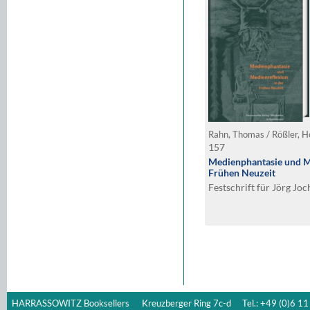
Rahn, Thomas / Rößler, H
157
Medienphantasie und Me
Frühen Neuzeit
Festschrift für Jörg Jo
HARRASSOWITZ Booksellers
Kreuzberger Ring 7c-d
Tel.: +49 (0)6 11