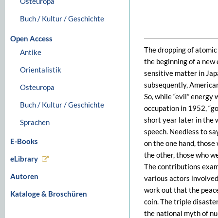
Osteuropa
Buch / Kultur / Geschichte
Open Access
The dropping of atomi
Antike
the beginning of a new
Orientalistik
sensitive matter in Jap
subsequently, American
Osteuropa
So, while “evil” energy 
Buch / Kultur / Geschichte
occupation in 1952, “g
short year later in th
Sprachen
speech. Needless to say 
E-Books
on the one hand, those
the other, those who we
eLibrary
The contributions exami
Autoren
various actors involved
work out that the peac
Kataloge & Broschüren
coin. The triple disast
the national myth of nu