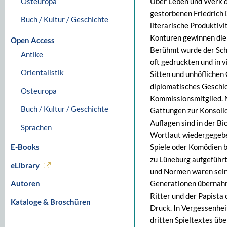
Osteuropa
Über Leben und Werk d
gestorbenen Friedrich 
Buch / Kultur / Geschichte
literarische Produktivi
Konturen gewinnen die 
Open Access
Berühmt wurde der Sch
Antike
oft gedruckten und in 
Orientalistik
Sitten und unhöflichen
diplomatisches Geschic
Osteuropa
Kommissionsmitglied. N
Buch / Kultur / Geschichte
Gattungen zur Konsolid
Auflagen sind in der Bi
Sprachen
Wortlaut wiedergegeben
E-Books
Spiele oder Komödien b
zu Lüneburg aufgeführt
eLibrary
und Normen waren sein
Autoren
Generationen übernahme
Ritter und der Papista 
Kataloge & Broschüren
Druck. In Vergessenhei
dritten Spieltextes übe