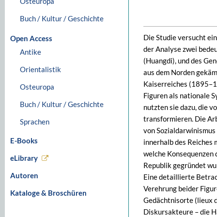
Osteuropa
Buch / Kultur / Geschichte
Die Studie versucht ei
Open Access
der Analyse zwei bedeu
Antike
(Huangdi), und des Gen
Orientalistik
aus dem Norden gekämpf
Kaiserreiches (1895–19
Osteuropa
Figuren als nationale
Buch / Kultur / Geschichte
nutzten sie dazu, die v
transformieren. Die Ar
Sprachen
von Sozialdarwinismus 
E-Books
innerhalb des Reiches 
welche Konsequenzen di
eLibrary
Republik gegründet wu
Autoren
Eine detaillierte Betra
Verehrung beider Figur
Kataloge & Broschüren
Gedächtnisorte (lieux 
Diskursakteure – die H