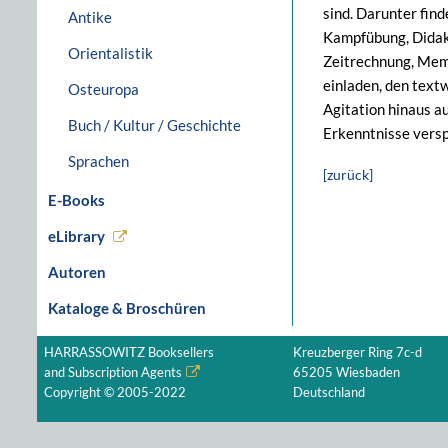
sind. Darunter find
Antike
Kampfübung, Didakt
Orientalistik
Zeitrechnung, Memoi
einladen, den textw
Osteuropa
Agitation hinaus a
Buch / Kultur / Geschichte
Erkenntnisse versp
Sprachen
[zurück]
E-Books
eLibrary
Autoren
Kataloge & Broschüren
HARRASSOWITZ Booksellers
Kreuzberger Ring 7c-d
and Subscription Agents
65205 Wiesbaden
Copyright © 2005-2022
Deutschland