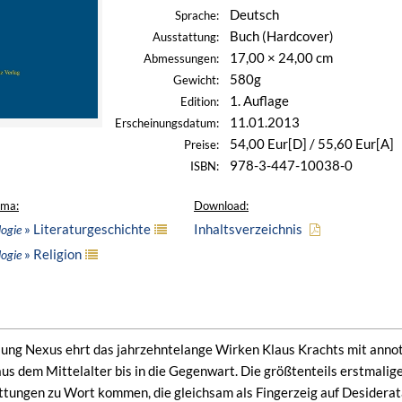
Deutsch
Sprache:
Buch (Hardcover)
Ausstattung:
17,00 × 24,00 cm
Abmessungen:
580g
Gewicht:
1. Auflage
Edition:
11.01.2013
Erscheinungsdatum:
54,00 Eur[D] / 55,60 Eur[A]
Preise:
978-3-447-10038-0
ISBN:
ema:
Download:
» Literaturgeschichte
Inhaltsverzeichnis
ogie
» Religion
ogie
ung Nexus ehrt das jahrzehntelange Wirken Klaus Krachts mit ann
aus dem Mittelalter bis in die Gegenwart. Die größtenteils erstmali
tungen zu Wort kommen, die gleichsam als Fingerzeig auf Desiderat