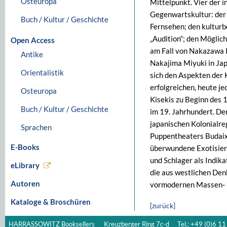
Osteuropa
Mittelpunkt. Vier der 
Gegenwartskultur: der 
Buch / Kultur / Geschichte
Fernsehen; den kultur
„Audition“; den Möglic
Open Access
am Fall von Nakazawa K
Antike
Nakajima Miyuki in Ja
Orientalistik
sich den Aspekten der
erfolgreichen, heute j
Osteuropa
Kisekis zu Beginn des 
Buch / Kultur / Geschichte
im 19. Jahrhundert. De
japanischen Kolonialre
Sprachen
Puppentheaters Budaixi
E-Books
überwundene Exotisieru
und Schlager als Indika
eLibrary
die aus westlichen De
Autoren
vormodernen Massen- 
Kataloge & Broschüren
[zurück]
HARRASSOWITZ Booksellers
Kreuzberger Ring 7c-d
Tel.: +49 (0)6 11