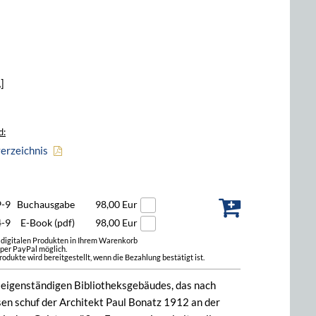
]
d:
verzeichnis
9-9
Buchausgabe
98,00 Eur
4-9
E-Book (pdf)
98,00 Eur
t digitalen Produkten in Ihrem Warenkorb
 per PayPal möglich.
odukte wird bereitgestellt, wenn die Bezahlung bestätigt ist.
n eigenständigen Bibliotheksgebäudes, das nach
n schuf der Architekt Paul Bonatz 1912 an der