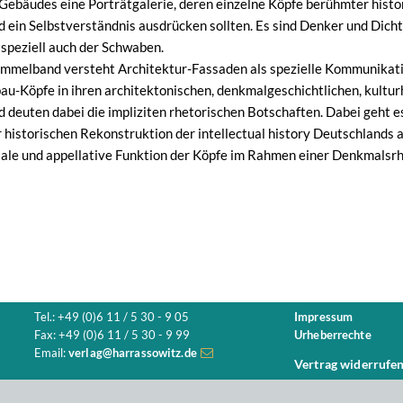
ebäudes eine Porträtgalerie, deren einzelne Köpfe berühmter histo
in Selbstverständnis ausdrücken sollten. Es sind Denker und Dichter 
speziell auch der Schwaben.
mmelband versteht Architektur-Fassaden als spezielle Kommunikati
au-Köpfe in ihren architektonischen, denkmalgeschichtlichen, kulturh
euten dabei die impliziten rhetorischen Botschaften. Dabei geht es
er historischen Rekonstruktion der intellectual history Deutschlands
ale und appellative Funktion der Köpfe im Rahmen einer Denkmalsrhe
Tel.: +49 (0)6 11 / 5 30 - 9 05
Impressum
Fax: +49 (0)6 11 / 5 30 - 9 99
Urheberrechte
Email:
verlag@harrassowitz.de
Vertrag widerrufe