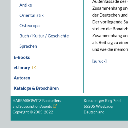
Außenfassade des G
Antike
Zusammenhang und e
der Deutschen und 
Orientalistik
Der vorliegende Sa
Osteuropa
stellen die Bonatzb
Zusammenhang und d
Buch / Kultur / Geschichte
als Beitrag zu ein
Sprachen
und wie die memori
E-Books
[zurück]
eLibrary
Autoren
Kataloge & Broschüren
HARRASSOWITZ Booksellers
Kreuzberger Ring 7c-d
and Subscription Agents
65205 Wiesbaden
Copyright © 2005-2022
Deutschland