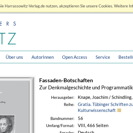
ie Harrassowitz-Verlag.de nutzen, akzeptieren Sie unsere Cookies. Weitere In
Über uns
AutorInnen
Open Access
Service
Bestel
Fassaden-Botschaften
Zur Denkmalgeschichte und Programmatik 
Knape, Joachim / Schindling
Herausgeber:
Gratia. Tübinger Schriften 
Reihe:
Kulturwissenschaft
56
Bandnummer:
VIII, 466 Seiten
Umfang/Format:
Deutsch
Sprache: