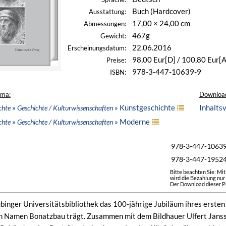
Buch (Hardcover)
Ausstattung:
17,00 × 24,00 cm
Abmessungen:
467g
Gewicht:
22.06.2016
Erscheinungsdatum:
98,00 Eur[D] / 100,80 Eur[A
Preise:
978-3-447-10639-9
ISBN:
ema:
Downloa
»
» Kunstgeschichte
Inhalts
chte
Geschichte / Kulturwissenschaften
»
» Moderne
chte
Geschichte / Kulturwissenschaften
978-3-447-1063
978-3-447-1952
Bitte beachten Sie: Mi
wird die Bezahlung nur
Der Download dieser Pr
übinger Universitätsbibliothek das 100-jährige Jubiläum ihres erste
n Namen Bonatzbau trägt. Zusammen mit dem Bildhauer Ulfert Jansse