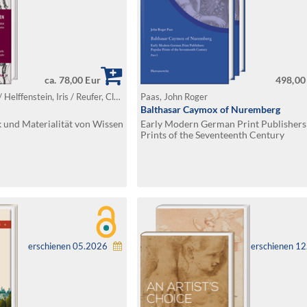
ca. 78,00 Eur
498,00
Eusterschulte, Anne / Helffenstein, Iris / Reufer, Claudia (Hg.)
Paas, John Roger
Balthasar Caymox of Nuremberg
k und Materialität von Wissen
Early Modern German Print Publishers
Prints of the Seventeenth Century
erschienen 05.2026
erschienen 1