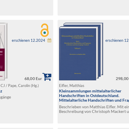
erschienen 12.2024
erschienen 1
68,00 Eur
298,00
 CJ / Pape, Carolin (Hg.)
Eifler, Matthias
nz
Kleinsammlungen mittelalterlicher
Handschriften in Ostdeutschland.
Zugänge
Mittelalterliche Handschriften und Fr
in Sachsen und dem Leipziger Umland
Beschrieben von Matthias Eifler. Mit ei
Beschreibung von Christoph Mackert u
Eisermann