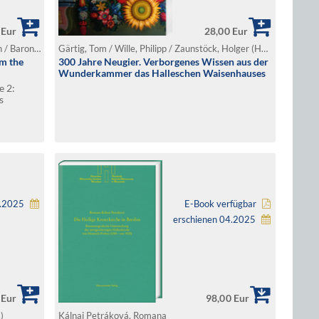
 Eur
28,00 Eur
Leuschner, Eckhard / Dombrowski, Damian / Baroni, Luca / Goll, Carolin (Hg.)
Gärtig, Tom / Wille, Philipp / Zaunstöck, Holger (Hg.)
om the
300 Jahre Neugier. Verborgenes Wissen aus der
Wunderkammer das Halleschen Waisenhauses
e 2:
s
7.2025
E-Book verfügbar
erschienen 04.2025
 Eur
98,00 Eur
.)
Kálnai Petráková, Romana