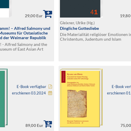
29,00 Eur
19,80
Gleixner, Ulrike (Hg.)
ramm! – Alfred Salmony und
Dingliche Gottesliebe
Museums für Ostasiatische
Die Materialität religiöser Emotionen i
d der Weimarer Republik
Christentum, Judentum und Islam
t! - Alfred Salmony and the
Museum of East Asian Art
 Weimar Republic 1918 -
E-Book verfügbar
E-Book ver
erschienen 03.2024
erschienen 0
89,00 Eur
75,00