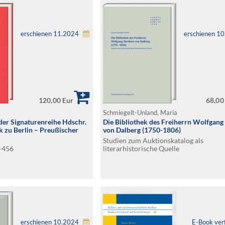
erschienen 11.2024
erschienen 1
120,00 Eur
68,00
Schmiegelt-Unland, Maria
der Signaturenreihe Hdschr.
Die Bibliothek des Freiherrn Wolfgang
k zu Berlin – Preußischer
von Dalberg (1750-1806)
Studien zum Auktionskatalog als
1–456
literarhistorische Quelle
erschienen 10.2024
E-Book ver