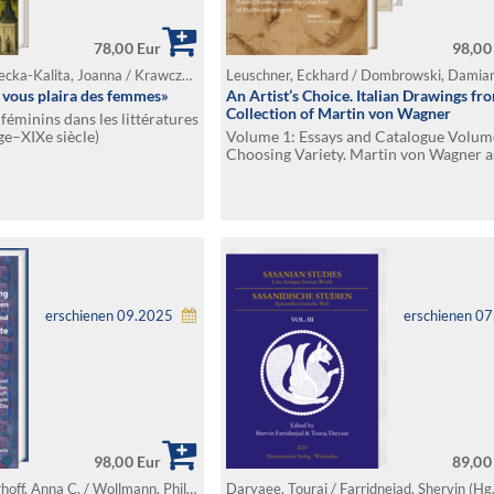
78,00 Eur
98,00
Bańczyk, Alicja / Gorecka-Kalita, Joanna / Krawczyk, Dariusz / Szeliga, Dorota (Hg.)
l vous plaira des femmes»
An Artist’s Choice. Italian Drawings fr
Collection of Martin von Wagner
féminins dans les littératures
e–XIXe siècle)
Volume 1: Essays and Catalogue Volum
Choosing Variety. Martin von Wagner a
Collector, by Carolin Goll
erschienen 09.2025
erschienen 0
98,00 Eur
89,00
Giese, Martina / Nierhoff, Anna C. / Wollmann, Philipp T. / Zey, Claudia (Hg.)
Daryaee, Touraj / Farridnejad, Shervin (Hg