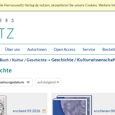
ie Harrassowitz-Verlag.de nutzen, akzeptieren Sie unsere Cookies. Weitere In
Über uns
AutorInnen
Open Access
Service
Bestel
Geschichte / Kulturwissenschaf
Buch / Kultur / Geschichte
➔
ichte
heinungsdatum
aufsteigend
erscheint 09.2026
erschienen 0