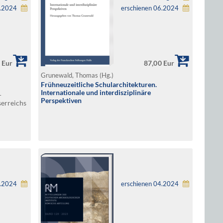
6.2024
erschienen 06.2024
 Eur
87,00 Eur
Grunewald, Thomas (Hg.)
Frühneuzeitliche Schularchitekturen.
Internationale und interdisziplinäre
-
Perspektiven
serreichs
5.2024
erschienen 04.2024