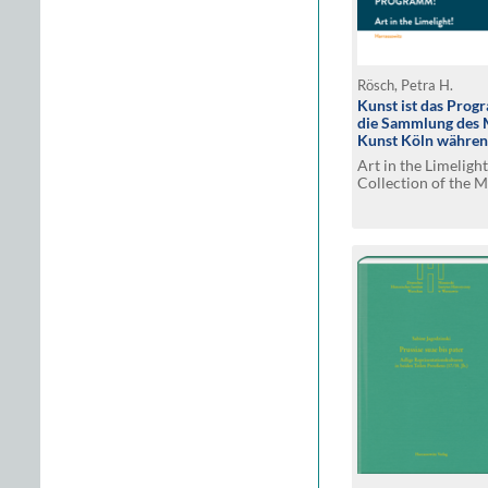
Rösch, Petra H.
Kunst ist das Prog
die Sammlung des 
Kunst Köln währen
1918-1933
Art in the Limeligh
Collection of the 
Cologne during the
1933.