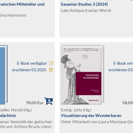
wischen Mittelalter und
Sasanian Studies 3 (2024)
Late Antique Iranian World
rtina Hartmann
E-Book verfügbar
E-Book ver
erschienen 03.2025
erschienen 0
78,00 Eur
58,00
tadler, Harald (Hg.)
Eming, Jutta (Hg.)
edächtnis
Visualisierung des Wunderbaren
 einer Semiotik der gotischen
Unter Mitarbeit von Laura Monique Gi
lle von Schloss Bruck, Lienz-