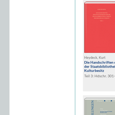
Heydeck, Kurt
Die Handschriften 
der Staatsbibliothe
Kulturbesitz
Teil 3: Hdschr. 30