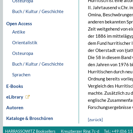
Hurritisch ist eine alt
Osteuropa
II. Jahrtausend v.Chr. 
Buch / Kultur / Geschichte
Omina, Beschwörungen) 
anderen bekannten Spra
Open Access
Zeit weitgehend von ei
Antike
der 1886 im mittelägyp
Orientalistik
dem Fund hurritischer 
der Oberstadt von Ḫatt
Osteuropa
Die 58 in diesem Band 
Buch / Kultur / Geschichte
den Jahren von 1976 bi
Hurritischen durch neu
Sprachen
Ordnung bereits vorlie
Vergleich des Hurritis
E-Books
machte. Zusätzlich zu 
eLibrary
englische Zusammenfas
Forschungsergebnisse 
Autoren
Kataloge & Broschüren
[zurück]
HARRASSOWITZ Booksellers
Kreuzberger Ring 7c-d
Tel.: +49 (0)6 11