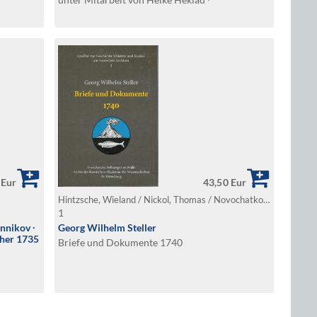
 Eur
43,50 Eur
Hintzsche, Wieland / Nickol, Thomas / Novochatko, Ol'ga V (Hg.)
1
nnikov ∙
Georg Wilhelm Steller
cher 1735
Briefe und Dokumente 1740