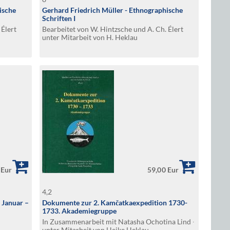
ische
Gerhard Friedrich Müller - Ethnographische
Schriften I
 Élert
Bearbeitet von W. Hintzsche und A. Ch. Élert
unter Mitarbeit von H. Heklau
 Eur
59,00 Eur
4,2
 Januar –
Dokumente zur 2. Kamčatkaexpedition 1730-
1733. Akademiegruppe
In Zusammenarbeit mit Natasha Ochotina Lind ∙
unter Mitarbeit von Heike Heklau ∙