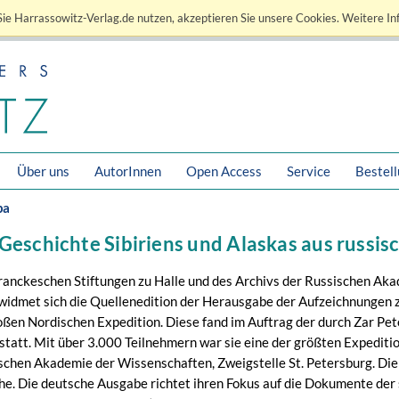
ie Harrassowitz-Verlag.de nutzen, akzeptieren Sie unsere Cookies. Weitere In
Über uns
AutorInnen
Open Access
Service
Bestel
pa
 Geschichte Sibiriens und Alaskas aus russi
ranckeschen Stiftungen zu Halle und des Archivs der Russischen Ak
widmet sich die Quellenedition der Herausgabe der Aufzeichnungen
ßen Nordischen Expedition. Diese fand im Auftrag der durch Zar P
tatt. Mit über 3.000 Teilnehmern war sie eine der größten Expediti
schen Akademie der Wissenschaften, Zweigstelle St. Petersburg. Die
che. Die deutsche Ausgabe richtet ihren Fokus auf die Dokumente d