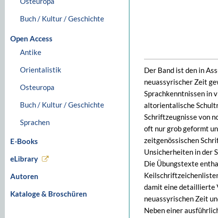
Osteuropa
Buch / Kultur / Geschichte
Open Access
Antike
Orientalistik
Der Band ist den in As
neuassyrischer Zeit ge
Osteuropa
Sprachkenntnissen in vi
Buch / Kultur / Geschichte
altorientalische Schult
Schriftzeugnisse von no
Sprachen
oft nur grob geformt un
zeitgenössischen Schrif
E-Books
Unsicherheiten in der 
eLibrary
Die Übungstexte enthal
Keilschriftzeichenliste
Autoren
damit eine detailliert
Kataloge & Broschüren
neuassyrischen Zeit un
Neben einer ausführli