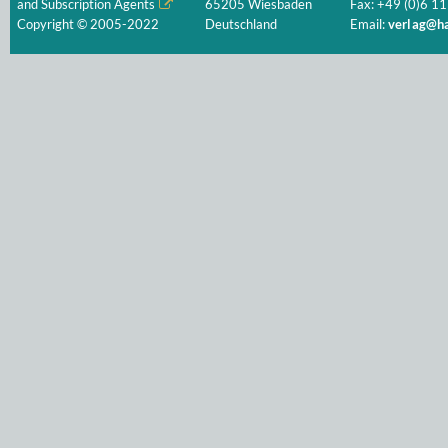
and Subscription Agents
65205 Wiesbaden
Fax: +49 (0)6 11
Copyright © 2005-2022
Deutschland
Email:
verlag@ha