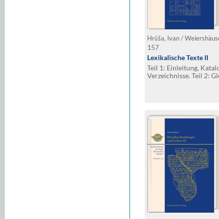
Hrůša, Ivan / Weiershäus
157
Lexikalische Texte II
Teil 1: Einleitung, Kata
Verzeichnisse. Teil 2: G
Keilschriftautographien
Assur literarischen Inha