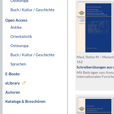
Osteuropa
Buch / Kultur / Geschichte
Open Access
Antike
Orientalistik
Osteuropa
Buch / Kultur / Geschichte
Maul, Stefan M. / Manast
162
Sprachen
Schreiberübungen aus n
Mit Beiträgen von Anma
E-Books
internationalen Forsch
Keilschrifttexte aus Ass
eLibrary
15
Autoren
Kataloge & Broschüren