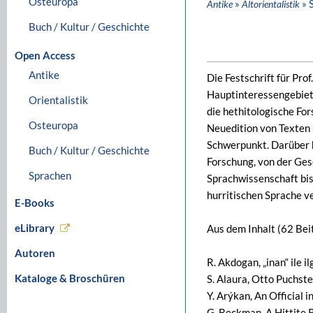
Osteuropa
»
» 
Antike
Altorientalistik
Buch / Kultur / Geschichte
Open Access
Antike
Die Festschrift für Pro
Hauptinteressengebiet 
Orientalistik
die hethitologische For
Osteuropa
Neuedition von Texten 
Schwerpunkt. Darüber h
Buch / Kultur / Geschichte
Forschung, von der Ges
Sprachen
Sprachwissenschaft bi
hurritischen Sprache v
E-Books
eLibrary
Aus dem Inhalt (62 Bei
Autoren
R. Akdogan, „inan“ ile il
Kataloge & Broschüren
S. Alaura, Otto Puchstei
Y. Arýkan, An Official in
G. Beckman, A Hittite 