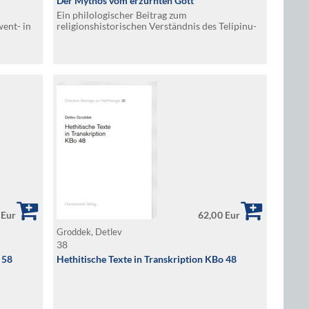
Der Mythos vom erzürnten Gott
Ein philologischer Beitrag zum
went- in
religionshistorischen Verständnis des Telipinu-
Mythos und verwandter Texte
 Eur
62,00 Eur
Groddek, Detlev
38
 58
Hethitische Texte in Transkription KBo 48