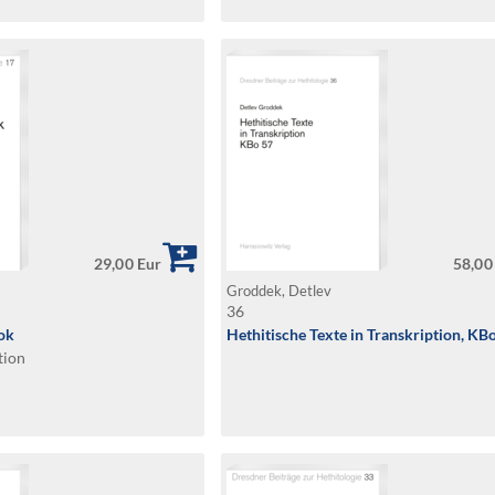
29,00 Eur
58,00
Groddek, Detlev
36
ook
Hethitische Texte in Transkription, KB
tion