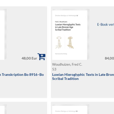
E-Book ver
48,00 Eur
84,00
Woudhuizen, Fred C.
53
in Transkription Bo 8916–Bo
Luwian Hieroglyphic Texts in Late Bro
Scribal Tradition