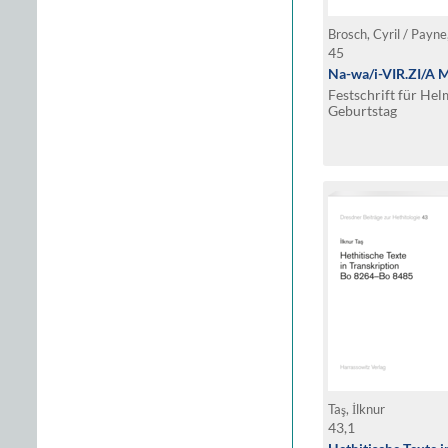
Brosch, Cyril / Payne
45
Na-wa/i-VIR.ZI/A
Festschrift für He
Geburtstag
Taş, İlknur
43,1