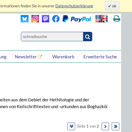
formationen finden Sie in unserer
Datenschutzerklärung
ok
lung
Newsletter
Warenkorb
Erweiterte Suche
eiten aus dem Gebiet der Hethitologie und der
onen von Keilschrifttexten und -urkunden aus Boghazköi
Seite
1
von
2