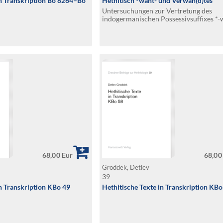
in Transkription Bo 8264–Bo
Hethitisch °want- und Verwan(d)tes
Untersuchungen zur Vertretung des
indogermanischen Possessivsuffixes *-
den anatolischen Sprachen
68,00 Eur
68,00
Groddek, Detlev
39
in Transkription KBo 49
Hethitische Texte in Transkription KBo