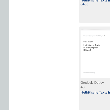
Hethitische Texte 
8485
Groddek, Detlev
40
Hethitische Texte 