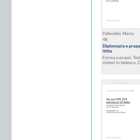
Pallavidini, Marta
48
Diplomazia e propa
ittita
Forma e prassi. Test
sintesi in tedesco
in hethitischer Gr
Praxis. Italienische
deutscher Zusamm