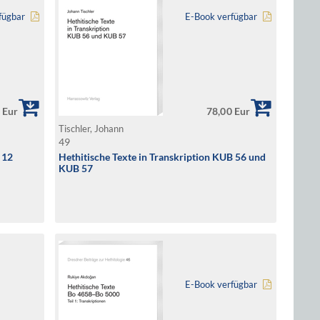
fügbar
E-Book verfügbar
 Eur
78,00 Eur
Tischler, Johann
49
 12
Hethitische Texte in Transkription KUB 56 und
KUB 57
E-Book verfügbar