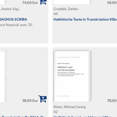
74,00 Eur
58,00
, Annick (Hg.)
Groddek, Detlev
44
 MAGNUS.SCRIBA
Hethitische Texte in Transkription KBo
lmut Nowicki zum 70.
38,00 Eur
78,00
Maier, Michael Georg
42