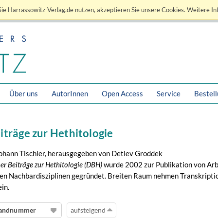
ie Harrassowitz-Verlag.de nutzen, akzeptieren Sie unsere Cookies. Weitere In
Über uns
AutorInnen
Open Access
Service
Bestel
iträge zur Hethitologie
ohann Tischler, herausgegeben von Detlev Groddek
er Beiträge zur Hethitologie (DBH)
wurde 2002 zur Publikation von Arb
hen Nachbardisziplinen gegründet. Breiten Raum nehmen Transkripti
in.
andnummer
aufsteigend