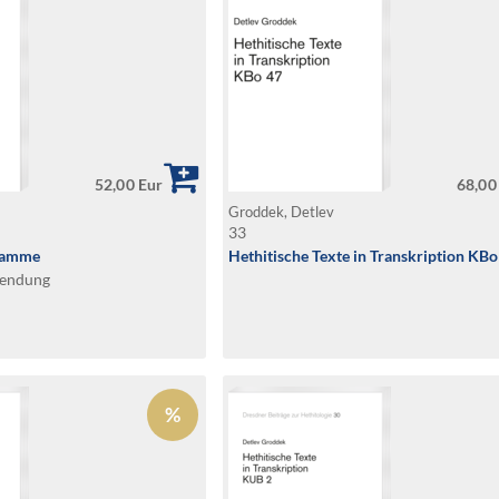
52,00 Eur
68,00
Groddek, Detlev
33
gramme
Hethitische Texte in Transkription KBo
wendung