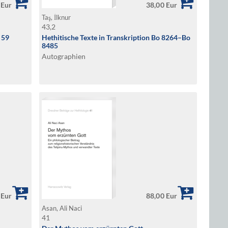
 Eur
38,00 Eur
Taş, İlknur
43,2
 59
Hethitische Texte in Transkription Bo 8264–Bo
8485
Autographien
 Eur
88,00 Eur
Asan, Ali Naci
41