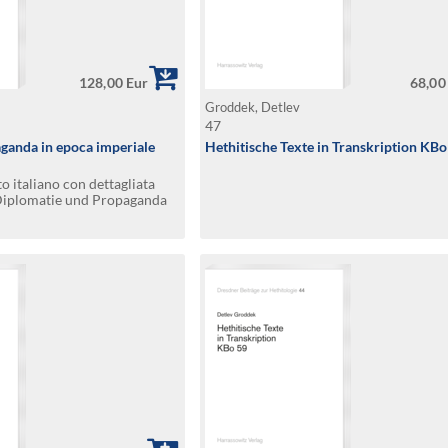
128,00 Eur
68,00
Groddek, Detlev
47
ganda in epoca imperiale
Hethitische Texte in Transkription KBo
o italiano con dettagliata
. Diplomatie und Propaganda
oßreichszeit – Form und
r Text mit ausführlicher
enfassung