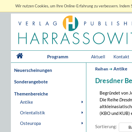
Wir nutzen Cookies, um Ihre Online-Erfahrung zu verbessern. Indem S
Programm
Aktuell
Kontakt
Antike
Reihen
➔
Neuerscheinungen
Dresdner Be
Sonderangebote
Begründet von J
Themenbereiche
Die Reihe
Dresdn
Antike
altkleinasiatisc
Orientalistik
(KBO und KUB) e
Osteuropa
Sortierung:
B