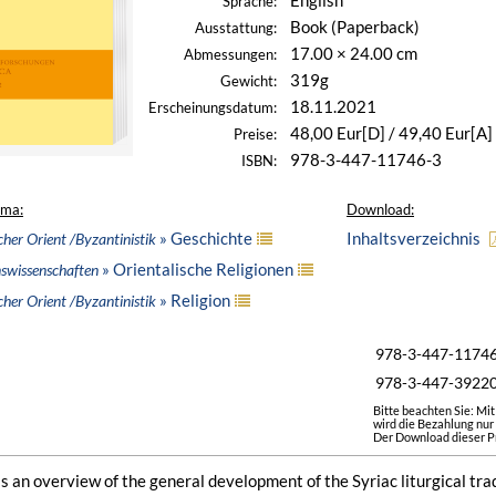
English
Sprache:
Book (Paperback)
Ausstattung:
17.00 × 24.00 cm
Abmessungen:
319g
Gewicht:
18.11.2021
Erscheinungsdatum:
48,00 Eur[D] / 49,40 Eur[A]
Preise:
978-3-447-11746-3
ISBN:
ema:
Download:
» Geschichte
Inhaltsverzeichnis
icher Orient /Byzantinistik
» Orientalische Religionen
nswissenschaften
» Religion
icher Orient /Byzantinistik
978-3-447-1174
978-3-447-3922
Bitte beachten Sie: Mi
wird die Bezahlung nur
Der Download dieser Pr
s an overview of the general development of the Syriac liturgical tradi