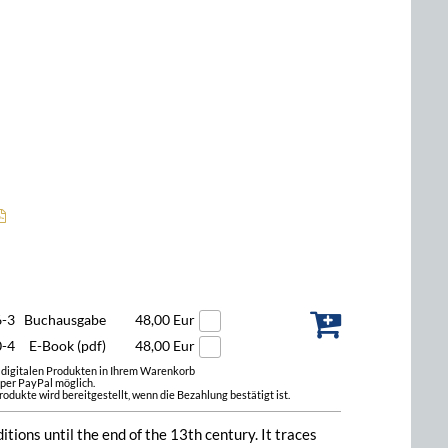
6-3
Buchausgabe
48,00 Eur
0-4
E-Book (pdf)
48,00 Eur
t digitalen Produkten in Ihrem Warenkorb
 per PayPal möglich.
odukte wird bereitgestellt, wenn die Bezahlung bestätigt ist.
tions until the end of the 13th century. It traces