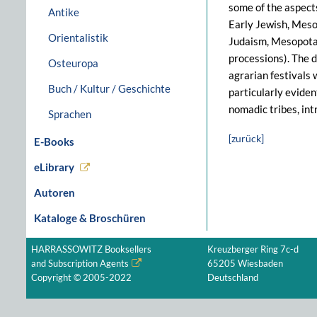
some of the aspects
Antike
Early Jewish, Meso
Orientalistik
Judaism, Mesopotam
processions). The d
Osteuropa
agrarian festivals 
Buch / Kultur / Geschichte
particularly eviden
nomadic tribes, int
Sprachen
[zurück]
E-Books
eLibrary
Autoren
Kataloge & Broschüren
HARRASSOWITZ Booksellers
Kreuzberger Ring 7c-d
and Subscription Agents
65205 Wiesbaden
Copyright © 2005-2022
Deutschland