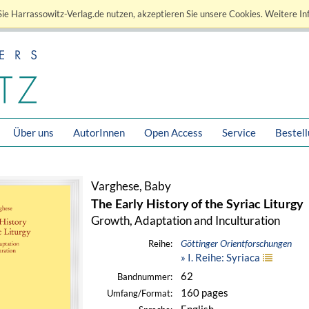
ie Harrassowitz-Verlag.de nutzen, akzeptieren Sie unsere Cookies. Weitere In
Über uns
AutorInnen
Open Access
Service
Bestel
Varghese, Baby
The Early History of the Syriac Liturgy
Growth, Adaptation and Inculturation
Göttinger Orientforschungen
Reihe:
» I. Reihe: Syriaca
62
Bandnummer:
160 pages
Umfang/Format: