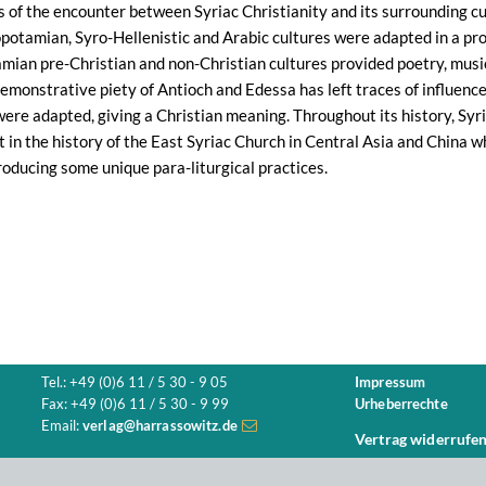
 of the encounter between Syriac Christianity and its surrounding cul
potamian, Syro-Hellenistic and Arabic cultures were adapted in a pro
ian pre-Christian and non-Christian cultures provided poetry, musi
emonstrative piety of Antioch and Edessa has left traces of influence
were adapted, giving a Christian meaning. Throughout its history, Syri
t in the history of the East Syriac Church in Central Asia and China w
roducing some unique para-liturgical practices.
Tel.: +49 (0)6 11 / 5 30 - 9 05
Impressum
Fax: +49 (0)6 11 / 5 30 - 9 99
Urheberrechte
Email:
verlag@harrassowitz.de
Vertrag widerrufe