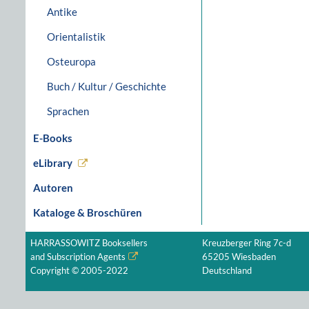
Antike
Orientalistik
Osteuropa
Buch / Kultur / Geschichte
Sprachen
E-Books
eLibrary
Autoren
Kataloge & Broschüren
HARRASSOWITZ Booksellers
Kreuzberger Ring 7c-d
and Subscription Agents
65205 Wiesbaden
Copyright © 2005-2022
Deutschland