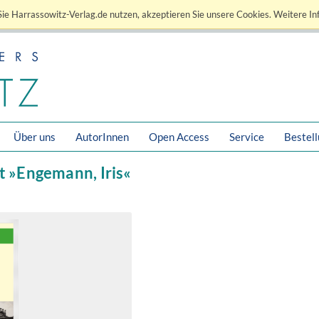
ie Harrassowitz-Verlag.de nutzen, akzeptieren Sie unsere Cookies. Weitere In
Über uns
AutorInnen
Open Access
Service
Bestel
t »Engemann, Iris«