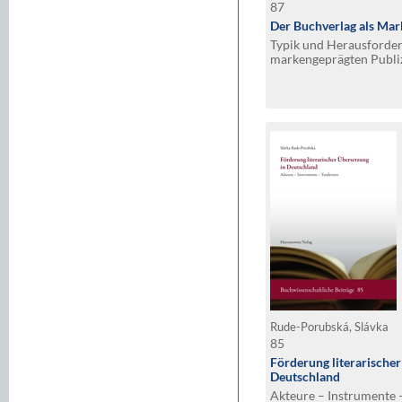
87
Der Buchverlag als Mar
Typik und Herausforde
markengeprägten Publiz
Ratgeberliteratur Deut
Rude-Porubská, Slávka
85
Förderung literarische
Deutschland
Akteure – Instrumente 