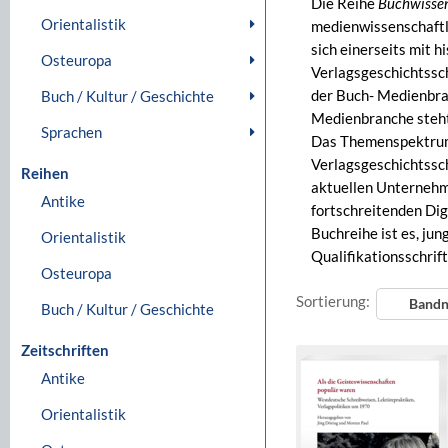
Die Reihe
Buchwissen
Orientalistik
medienwissenschaft
sich einerseits mit 
Osteuropa
Verlagsgeschichtssc
der Buch- Medienbran
Buch / Kultur / Geschichte
Medienbranche steht,
Sprachen
Das Themenspektrum 
Verlagsgeschichtssch
Reihen
aktuellen Unternehm
Antike
fortschreitenden Dig
Buchreihe ist es, ju
Orientalistik
Qualifikationsschrif
Osteuropa
Sortierung:
Band
Buch / Kultur / Geschichte
Zeitschriften
Antike
Orientalistik