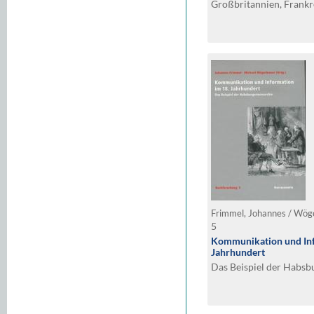
Großbritannien, Frank
deutschsprachigen Raum
Weltliteratur (1770–18
Frimmel, Johannes / Wöge
5
Kommunikation und Inf
Jahrhundert
Das Beispiel der Habs