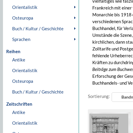
vielfältiges wie fas
Orientalistik
Frankreich mit eine
Monarchie bis 1918 ei
Osteuropa
verschiedenen Sprac
Buchhandel, für Verl
Buch / Kultur / Geschichte
Umstände die Szene, 
Sprachen
kirchlichen, dann st
Zolltarife und Postg
Reihen
fehlende Urheberrech
Antike
Kräften zu durchdrin
Beiträge zum Buchwes
Orientalistik
Erforschung der Ges
Osteuropa
Buchhandels- und Ve
Buch / Kultur / Geschichte
Sortierung:
Band
Zeitschriften
Antike
Orientalistik